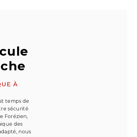
cule
uche
QUE À
est temps de
re sécurité
e Forézien,
nique des
adapté, nous