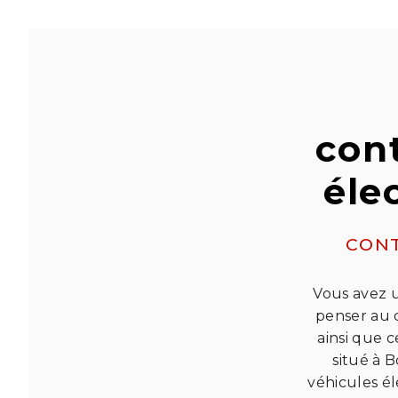
con
éle
CONT
Vous avez u
penser au 
ainsi que 
situé à 
véhicules é