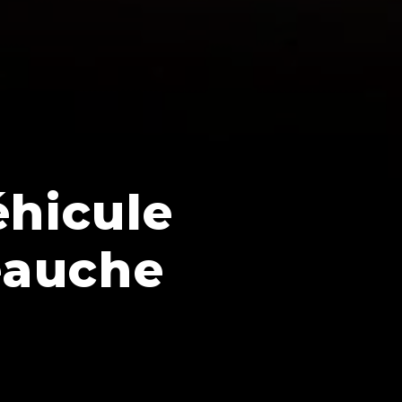
éhicule
eauche