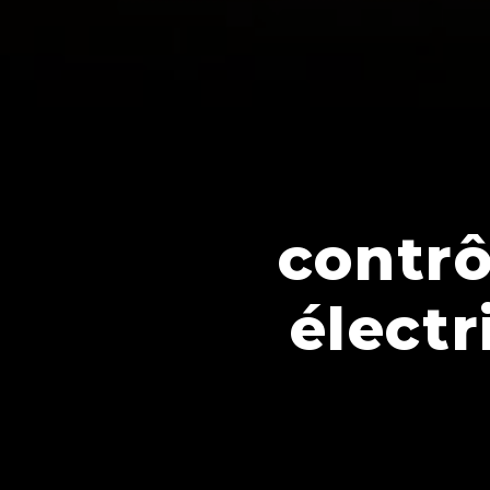
contrô
élect