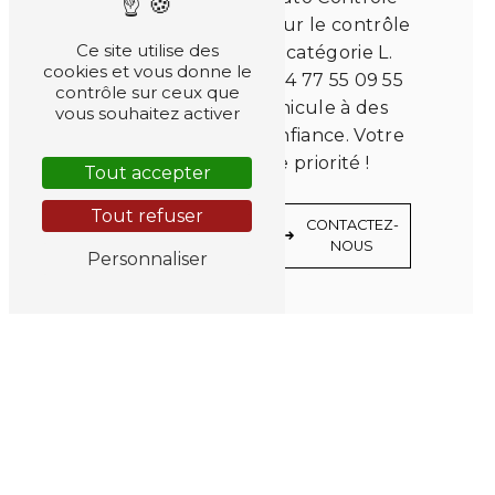
Forézien à Luriecq pour le contrôle
Ce site utilise des
technique de votre catégorie L.
cookies et vous donne le
Contactez-nous au 04 77 55 09 55
contrôle sur ceux que
et confiez votre véhicule à des
vous souhaitez activer
professionnels de confiance. Votre
sécurité est notre priorité !
Tout accepter
Tout refuser
EN
CONTACTEZ-
SAVOIR
NOUS
PLUS
Personnaliser