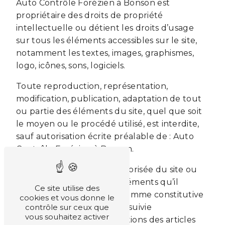
Auto Contrôle Forézien à Bonson est
propriétaire des droits de propriété
intellectuelle ou détient les droits d’usage
sur tous les éléments accessibles sur le site,
notamment les textes, images, graphismes,
logo, icônes, sons, logiciels.
Toute reproduction, représentation,
modification, publication, adaptation de tout
ou partie des éléments du site, quel que soit
le moyen ou le procédé utilisé, est interdite,
sauf autorisation écrite préalable de : Auto
Contrôle Forézien à Bonson.
Toute exploitation non autorisée du site ou
de l’un quelconque des éléments qu’il
Ce site utilise des
contient sera considérée comme constitutive
cookies et vous donne le
d’une contrefaçon et poursuivie
contrôle sur ceux que
vous souhaitez activer
conformément aux dispositions des articles