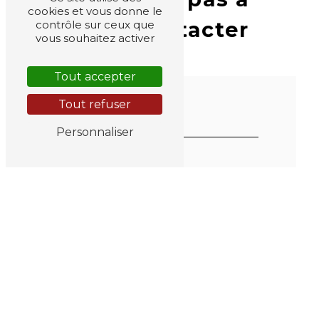
cookies et vous donne le
nous contacter
contrôle sur ceux que
vous souhaitez activer
Tout accepter
Tout refuser
Personnaliser
Vous n'êtes pas un robot, veuillez