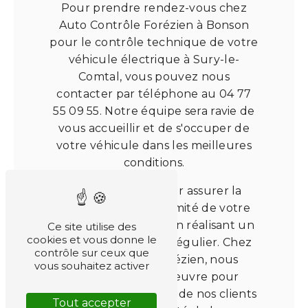
Pour prendre rendez-vous chez
Auto Contrôle Forézien à Bonson
pour le contrôle technique de votre
véhicule électrique à Sury-le-
Comtal, vous pouvez nous
contacter par téléphone au 04 77
55 09 55. Notre équipe sera ravie de
vous accueillir et de s'occuper de
votre véhicule dans les meilleures
conditions.
N'attendez pas pour assurer la
sécurité et la conformité de votre
véhicule électrique en réalisant un
Ce site utilise des
cookies et vous donne le
contrôle technique régulier. Chez
contrôle sur ceux que
Auto Contrôle Forézien, nous
vous souhaitez activer
mettons tout en oeuvre pour
garantir la satisfaction de nos clients
Tout accepter