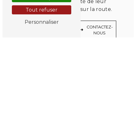
et assurer la fiabilité de leur
véhicule électrique sur la route.
Tout refuser
Personnaliser
EN
CONTACTEZ-
SAVOIR
NOUS
PLUS